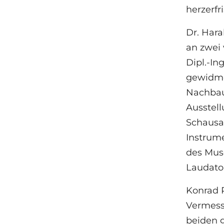
herzerfr
Dr. Har
an zwei 
Dipl.-I
gewidme
Nachbau
Ausstell
Schausa
Instrum
des Mus
Laudato
Konrad 
Vermess
beiden g