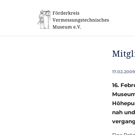
Skip to main navigation
Skip to main content
Skip to page footer
Mitg
17.02.2009
16. Feb
Museum 
Höhepun
nah und
vergang