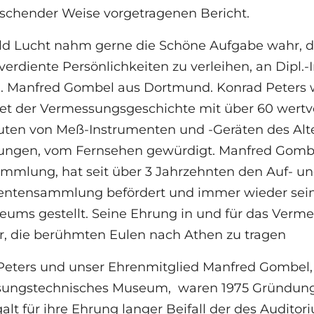
ischender Weise vorgetragenen Bericht.
ald Lucht nahm gerne die Schöne Aufgabe wahr, d
verdiente Persönlichkeiten zu verleihen, an Dipl.
ng. Manfred Gombel aus Dortmund. Konrad Peters 
t der Vermessungsgeschichte mit über 60 wertvol
ten von Meß-Instrumenten und -Geräten des Alter
ungen, vom Fernsehen gewürdigt. Manfred Gombel 
mmlung, hat seit über 3 Jahrzehnten den Auf- u
entensammlung befördert und immer wieder sein
eums gestellt. Seine Ehrung in und für das Ver
r, die berühmten Eulen nach Athen zu tragen
Peters und unser Ehrenmitglied Manfred Gombel, 
ungstechnisches Museum, waren 1975 Gründungsm
alt für ihre Ehrung langer Beifall der des Auditor