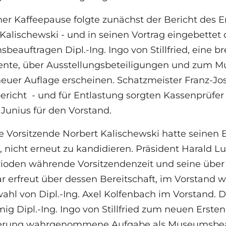
er Kaffeepause folgte zunächst der Bericht des Er
Kalischewski - und in seinen Vortrag eingebettet
eauftragen Dipl.-Ing. Ingo von Stillfried, eine b
ente, über Ausstellungsbeteiligungen und zum M
neuer Auflage erscheinen. Schatzmeister Franz-Jo
richt - und für Entlastung sorgten Kassenprüfer 
Junius für den Vorstand.
e Vorsitzende Norbert Kalischewski hatte seinen
 nicht erneut zu kandidieren. Präsident Harald Lu
ioden währende Vorsitzendenzeit und seine über 
r erfreut über dessen Bereitschaft, im Vorstand we
ahl von Dipl.-Ing. Axel Kolfenbach im Vorstand.
ig Dipl.-Ing. Ingo von Stillfried zum neuen Ersten
erung wahrgenommene Aufgabe als Museumsbeau