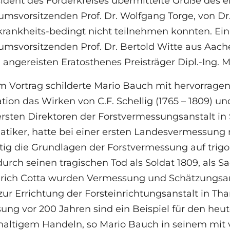
sident des Förderkreises übermittelte Grüße des 
umsvorsitzenden Prof. Dr. Wolfgang Torge, von D
 krankheits-bedingt nicht teilnehmen konnten. E
umsvorsitzenden Prof. Dr. Bertold Witte aus Aac
angereisten Eratosthenes Preisträger Dipl.-Ing. 
m Vortrag schilderte Mario Bauch mit hervorragen
tion das Wirken von C.F. Schellig (1765 – 1809) un
rsten Direktoren der Forstvermessungsanstalt in 
tiker, hatte bei einer ersten Landesvermessung 
tig die Grundlagen der Forstvermessung auf trig
urch seinen tragischen Tod als Soldat 1809, als S
nrich Cotta wurden Vermessung und Schätzungsar
zur Errichtung der Forsteinrichtungsanstalt in Th
ng vor 200 Jahren sind ein Beispiel für den heu
haltigem Handeln, so Mario Bauch in seinem mit 