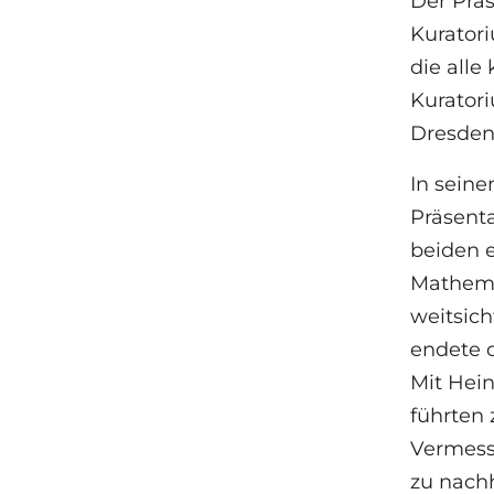
Der Prä
Kuratori
die alle
Kuratori
Dresden 
In seine
Präsenta
beiden e
Mathema
weitsich
endete d
Mit Hei
führten 
Vermessu
zu nach