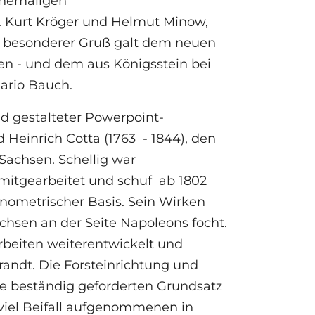
ehemaligen
r. Kurt Kröger und Helmut Minow,
in besonderer Gruß galt dem neuen
hen - und dem aus Königsstein bei
Mario Bauch.
d gestalteter Powerpoint-
d Heinrich Cotta (1763 - 1844), den
Sachsen. Schellig war
mitgearbeitet und schuf ab 1802
onometrischer Basis. Sein Wirken
achsen an der Seite Napoleons focht.
beiten weiterentwickelt und
arandt. Die Forsteinrichtung und
te beständig geforderten Grundsatz
viel Beifall aufgenommenen in