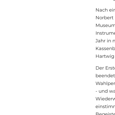
Nach ein
Norbert 
Museumsb
Instrum
Jahr in 
Kassenbe
Hartwig 
Der Erst
beendet,
Wahlper
- und wa
Wiederw
einstimm
Begeist