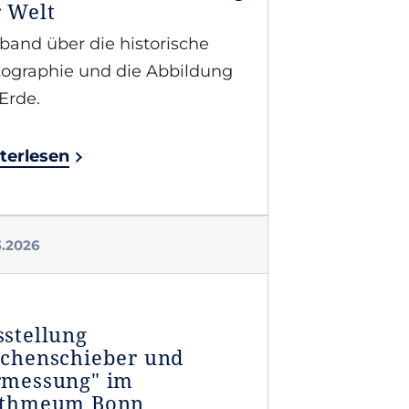
 Welt
band über die historische
tographie und die Abbildung
Erde.
terlesen
3.2026
stellung
echenschieber und
rmessung" im
ithmeum Bonn