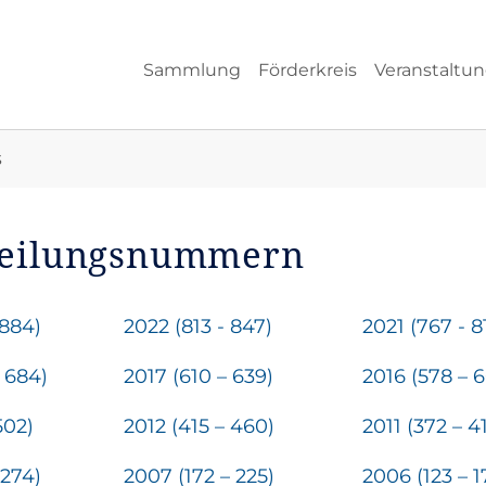
Sammlung
Förderkreis
Veranstaltu
s
teilungsnummern
 884)
2022 (813 - 847)
2021 (767 - 8
 684)
2017 (610 – 639)
2016 (578 – 
502)
2012 (415 – 460)
2011 (372 – 4
 274)
2007 (172 – 225)
2006 (123 – 1