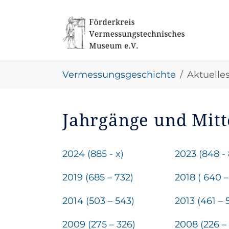
Skip to main navigation
Skip to main content
Skip to page footer
You are here:
Vermessungsgeschichte
Aktuelle
Jahrgänge und Mit
2024 (885 - x)
2023 (848 -
2019 (685 – 732)
2018 ( 640 –
2014 (503 – 543)
2013 (461 – 
2009 (275 – 326)
2008 (226 –