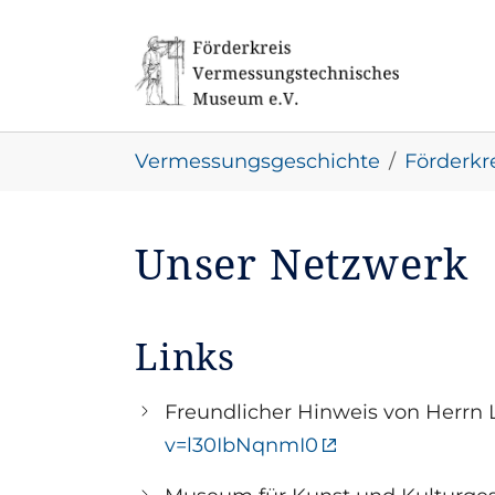
Skip to main navigation
Skip to main content
Skip to page footer
You are here:
Vermessungsgeschichte
Förderkr
Unser Netzwerk
Links
Freundlicher Hinweis von Herrn
v=l30IbNqnmI0