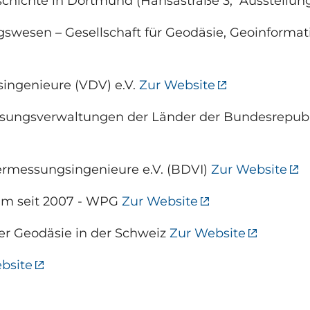
hichte in Dortmund (Hansastraße 3, Ausstellung 
gswesen – Gesellschaft für Geodäsie, Geoinfor
ingenieure (VDV) e.V.
Zur Website
ssungsverwaltungen der Länder der Bundesrepub
Vermessungsingenieure e.V. (BDVI)
Zur Website
m seit 2007 - WPG
Zur Website
der Geodäsie in der Schweiz
Zur Website
bsite