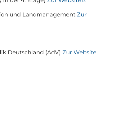
in der 4. Etage)
Zur Website
mation und Landmanagement
Zur
lik Deutschland (AdV)
Zur Website