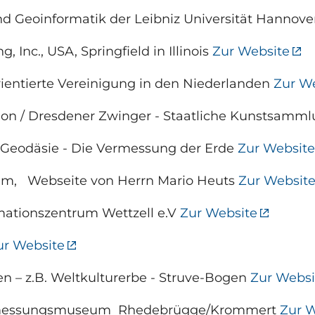
nd Geoinformatik der Leibniz Universität Hannov
 Inc., USA, Springfield in Illinois
Zur Website
ientierte Vereinigung in den Niederlanden
Zur W
lon / Dresdener Zwinger - Staatliche Kunstsam
eodäsie - Die Vermessung der Erde
Zur Website
ilm, Webseite von Herrn Mario Heuts
Zur Websit
mationszentrum Wettzell e.V
Zur Website
ur Website
ten – z.B. Weltkulturerbe - Struve-Bogen
Zur Websi
ermessungsmuseum Rhedebrügge/Krommert
Zur W