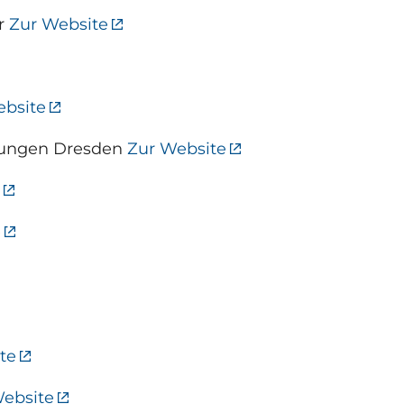
er
Zur Website
ebsite
mlungen Dresden
Zur Website
e
te
ebsite