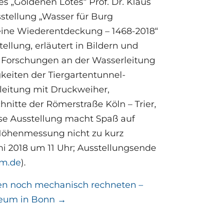
s „Goldenen Lotes“ Prof. Dr. Klaus
sstellung „Wasser für Burg
eine Wiederentdeckung – 1468-2018“
ellung, erläutert in Bildern und
n Forschungen an der Wasserleitung
eiten der Tiergartentunnel-
rleitung mit Druckweiher,
nitte der Römerstraße Köln – Trier,
se Ausstellung macht Spaß auf
d Höhenmessung nicht zu kurz
ni 2018 um 11 Uhr; Ausstellungsende
m.de
).
en noch mechanisch rechneten –
eum in Bonn
→