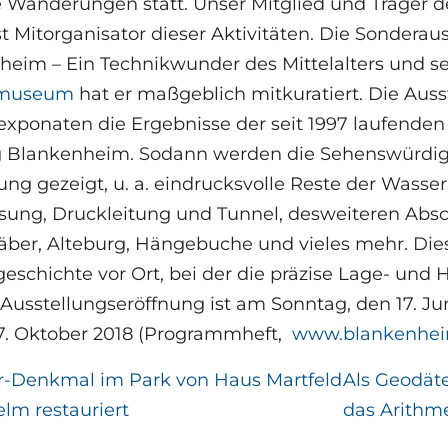
 Wanderungen statt. Unser Mitglied und Träger de
t Mitorganisator dieser Aktivitäten. Die Sonderau
heim – Ein Technikwunder des Mittelalters und s
lmuseum
hat er maßgeblich mitkuratiert. Die Ausst
exponaten die Ergebnisse der seit 1997 laufende
g Blankenheim. Sodann werden die Sehenswürdigk
g gezeigt, u. a. eindrucksvolle Reste der Wasse
sung, Druckleitung und Tunnel, desweiteren Absch
äber, Alteburg, Hängebuche und vieles mehr. Die
eschichte vor Ort, bei der die präzise Lage- un
usstellungseröffnung ist am Sonntag, den 17. Ju
27. Oktober 2018 (Programmheft,
www.blankenhei
r-Denkmal im Park von Haus Martfeld
Als Geodät
lm restauriert
das Arithm