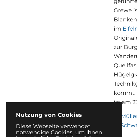
geführte
Grewe is
Blanken
im
Eife
Original
zur Bur
Wanderun
Quellfas
Hügelgr
Technikg
kommt. A
ist am 
Nutzung von Cookies
←
Mülle
in Schwe
Diese Webseite verwendet
notwendige Cookies, um Ihnen