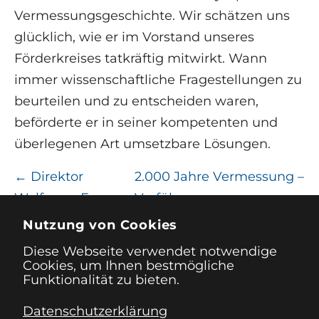
Vermessungsgeschichte. Wir schätzen uns
glücklich, wie er im Vorstand unseres
Förderkreises tatkräftig mitwirkt. Wann
immer wissenschaftliche Fragestellungen zu
beurteilen und zu entscheiden waren,
beförderte er in seiner kompetenten und
überlegenen Art umsetzbare Lösungen.
←
Direktor
2.000 Jahre Vermessung –
Wolfgang E.
Vorführung unseres
Weick im
Förderkreises
→
Nutzung von Cookies
Ruhestand
Diese Webseite verwendet notwendige
Cookies, um Ihnen bestmögliche
Funktionalität zu bieten.
Datenschutzerklärung
Impressum