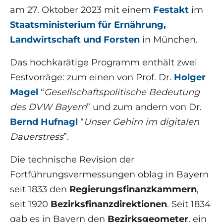
am 27. Oktober 2023 mit einem
Festakt
im
Staatsministerium für Ernährung,
Landwirtschaft und Forsten
in München.
Das hochkarätige Programm enthält zwei
Festvorräge: zum einen von Prof. Dr.
Holger
Magel
“
Gesellschaftspolitische Bedeutung
des DVW Bayern
” und zum andern von Dr.
Bernd Hufnagl
“
Unser Gehirn im digitalen
Dauerstress
”.
Die technische Revision der
Fortführungsvermessungen oblag in Bayern
seit 1833 den
Regierungsfinanzkammern
,
seit 1920
Bezirksfinanzdirektionen
. Seit 1834
gab es in Bayern den
Bezirksgeometer
, ein