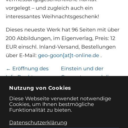
vorgelegt – und zugleich auch ein
interessantes Weihnachtsgeschenk!
Dieses neueste Werk hat 96 Seiten mit über
200 Abbildungen, im Eigenverlag, Preis: 12
EUR einschl. Inland-Versand, Bestellungen
über E-Mail:
geo-goon[at]t-online.de
.
←
Eröffnung des
Einstein und der
Info-Punkts
Geometer – und die
„Trigonometrischer
Satelliten-Navigation
→
Nutzung von Cookies
Turm“
Diese Webseite verwendet notwendige
Cookies, um Ihnen bestmögliche
Funktionalität zu bieten.
Datenschutzerklärung
Impressum