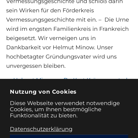
Vermessungsgeschichte und schloß darin
sein Wirken für den Förderkreis
Vermessungsgeschichte mit ein. – Die Urne
wird im engsten Familienkreis in Frankreich
beigesetzt. Wir verneigen uns in
Dankbarkeit vor Helmut Minow. Unser
hochbetagter Gründungsvater wird uns
unvergessen bleiben.
←
Helmut Minow
Dr. Kurt Kröger verstarb
und Dr. Kurt Kröger
am 5. August 2012 in
Nutzung von Cookies
verstorben
Dortmund
→
Diese Webseite verwendet notwendige
Cookies, um Ihnen bestmögliche
Funktionalität zu bieten.
Datenschutzerklärung
Impressum