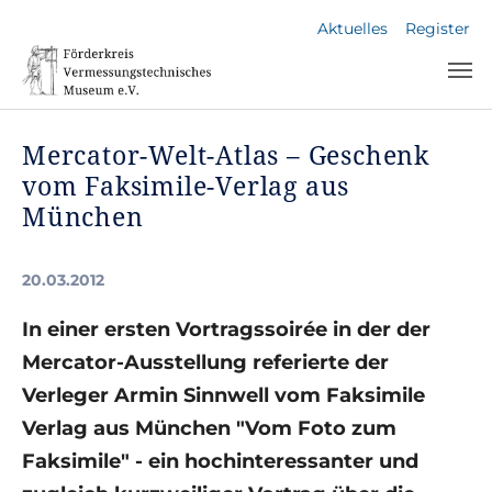
Skip to main navigation
Skip to main content
Skip to page footer
Aktuelles
Register
Mercator-Welt-Atlas – Geschenk
vom Faksimile-Verlag aus
München
20.03.2012
In einer ersten Vortragssoirée in der der
Mercator-Ausstellung referierte der
Verleger Armin Sinnwell vom Faksimile
Verlag aus München "Vom Foto zum
Faksimile" - ein hochinteressanter und