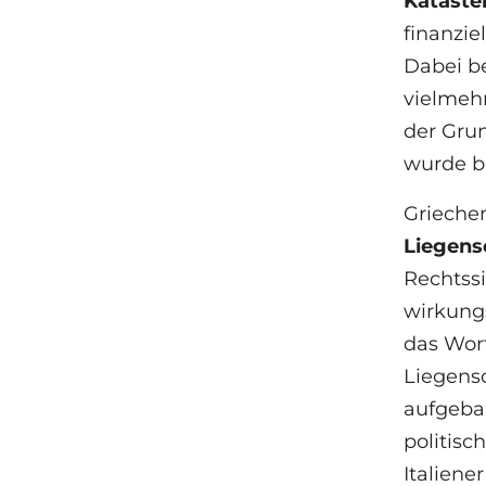
Kataste
finanzie
Dabei b
vielmeh
der Gru
wurde be
Griechen
Liegens
Rechtssi
wirkung
das Wort
Liegensc
aufgebau
politisc
Italiene