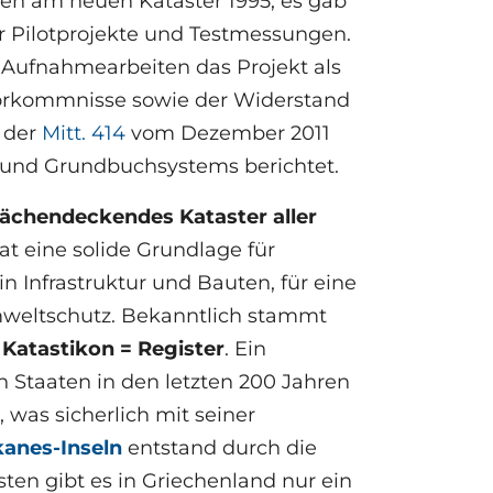
en am neuen Kataster 1995; es gab
r Pilotprojekte und Testmessungen.
Aufnahmearbeiten das Projekt als
svorkommnisse sowie der Widerstand
 der
Mitt. 414
vom Dezember 2011
- und Grundbuchsystems berichtet.
lächendeckendes Kataster aller
aat eine solide Grundlage für
in Infrastruktur und Bauten, für eine
mweltschutz. Bekanntlich stammt
:
Katastikon = Register
. Ein
n Staaten in den letzten 200 Jahren
 was sicherlich mit seiner
anes-Inseln
entstand durch die
sten gibt es in Griechenland nur ein