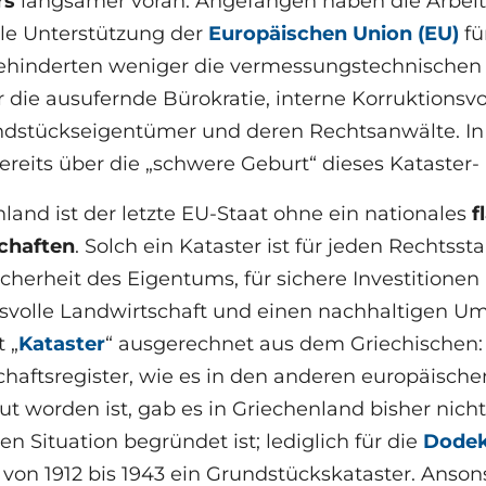
rs
langsamer voran. Angefangen haben die Arbeit
lle Unterstützung der
Europäischen Union (EU)
fü
ehinderten weniger die vermessungstechnischen 
r die ausufernde Bürokratie, interne Korruktion
ndstückseigentümer und deren Rechtsanwälte. In
reits über die „schwere Geburt“ dieses Kataster
land ist der letzte EU-Staat ohne ein nationales
f
chaften
. Solch ein Kataster ist für jeden Rechtsst
cherheit des Eigentums, für sichere Investitionen 
svolle Landwirtschaft und einen nachhaltigen U
 „
Kataster
“ ausgerechnet aus dem Griechischen
haftsregister, wie es in den anderen europäische
t worden ist, gab es in Griechenland bisher nicht,
hen Situation begründet ist; lediglich für die
Dodek
r von 1912 bis 1943 ein Grundstückskataster. Anson