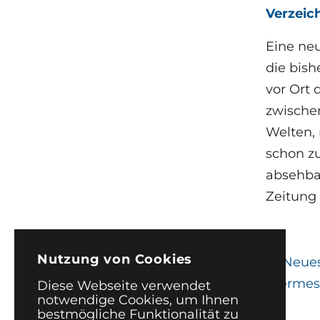
Verzeic
Eine neu
die bis
vor Ort 
zwischen
Welten, 
schon z
absehbar
Zeitung 
Nutzung von Cookies
←
Neues
"Vermes
Diese Webseite verwendet
notwendige Cookies, um Ihnen
bestmögliche Funktionalität zu