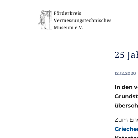
Skip to main navigation
Skip to main content
Skip to page footer
25 Ja
12.12.2020
In den 
Grundst
übersch
Zum End
Grieche