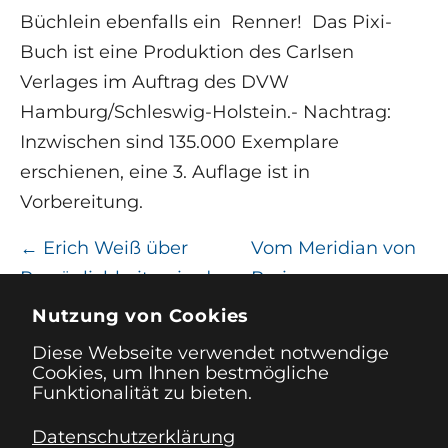
Büchlein ebenfalls ein Renner! Das Pixi-
Buch ist eine Produktion des Carlsen
Verlages im Auftrag des DVW
Hamburg/Schleswig-Holstein.- Nachtrag:
Inzwischen sind 135.000 Exemplare
erschienen, eine 3. Auflage ist in
Vorbereitung.
←
Erich Weiß über
Vom Meridian von
Persönlichkeiten in der
Paris zum
Reformgesetzgebung in
Finkenberg in
Nutzung von Cookies
Preußen
Bonn-Beuel
→
Diese Webseite verwendet notwendige
Cookies, um Ihnen bestmögliche
Funktionalität zu bieten.
Datenschutzerklärung
Impressum