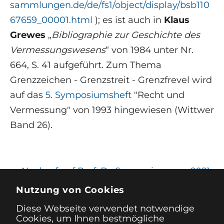
sammlungen.de/de/fs1/object/display/bsb110
67659_00001.html
); es ist auch in
Klaus
Grewes
„
Bibliographie zur Geschichte des
Vermessungswesens
“ von 1984 unter Nr.
664, S. 41 aufgeführt. Zum Thema
Grenzzeichen - Grenzstreit - Grenzfrevel wird
auf das
5. Symposiumsheft
"Recht und
Vermessung" von 1993 hingewiesen (Wittwer
Band 26).
←
Nachruf auf Prof. Dr.
Symposium von 2021
Siegfried Heitz (1929-
nach 2022
Nutzung von Cookies
2020)
verschoben!
→
Diese Webseite verwendet notwendige
Cookies, um Ihnen bestmögliche