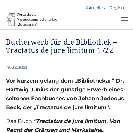
Skip to main navigation
Skip to main content
Skip to page footer
Aktuelles
Register
Bucherwerb für die Bibliothek –
Tractatus de jure limitum 1722
19.02.2021
Vor kurzem gelang dem „Bibliothekar“ Dr.
Hartwig Junius der günstige Erwerb eines
seltenen Fachbuches von Johann Jodocus
Beck, der „Tractatus de jure limitum".
Das Buch
"Tractatus de jure limitum, Von
Recht der Gränzen und Marksteine.