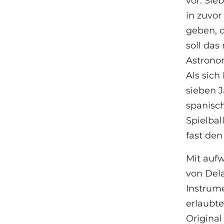
vor. Sie
in zuvor
geben, d
soll da
Astron
Als sic
sieben J
spanisc
Spielbal
fast den
Mit aufw
von Del
Instrume
erlaubte
Origina