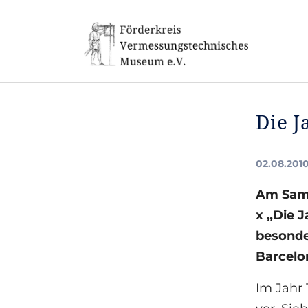
Skip to main navigation
Skip to main content
Skip to page footer
Die J
02.08.201
Am Sams
x „Die 
besonde
Barcelon
Im Jahr