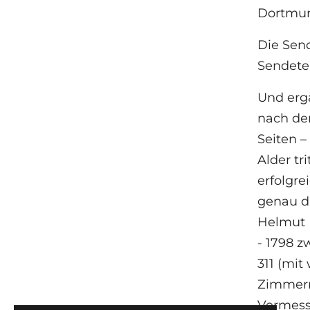
Dortmun
Die Sen
Sendete
Und erg
nach de
Seiten –
Alder tr
erfolgre
genau d
Helmut 
- 1798 z
311 (mit
Zimmerm
Vermess