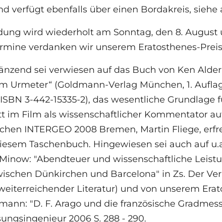
d verfügt ebenfalls über einen Bordakreis, sie
dung wird wiederholt am Sonntag, den 8. August 
rmine verdanken wir unserem Eratosthenes-Preis
änzend sei verwiesen auf das Buch von Ken Alder
m Urmeter“ (Goldmann-Verlag München, 1. Auflag
 ISBN 3-442-15335-2), das wesentliche Grundlage 
itt im Film als wissenschaftlicher Kommentator au
ichen INTERGEO 2008 Bremen, Martin Fliege, erfreu
iesem Taschenbuch. Hingewiesen sei auch auf u.a
Minow: "Abendteuer und wissenschaftliche Leist
wischen Dünkirchen und Barcelona" in Zs. Der Ve
 weiterreichender Literatur) und von unserem Era
ann: "D. F. Arago und die französische Gradmess
ungsingenieur 2006 S. 288 - 290.