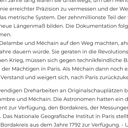
ben Jahre lang waren sie unterwegs, um den Meridi
 nie erreichter Präzision zu vermessen und der We
as metrische System. Der zehnmillionste Teil der
s neue Längenmaß bilden. Die Dokumentation folg
omen.
h Delambe und Méchain auf den Weg machten, ahnt
ahre dauern würde. Sie geraten in die Revolution
hen Krieg, müssen sich gegen technikfeindliche
l der Mächtigen in Paris. Als Méchain dann noch e
 Verstand und weigert sich, nach Paris zurückzuk
endigen Dreharbeiten an Originalschauplätzen beg
ambre und Méchain. Die Astronomen hatten ein 
nt zur Verfügung, den Bordakreis, der Messungen
. Das Nationale Geografische Institut in Paris stel
l Bordakreis aus dem Jahre 1792 zur Verfügung.