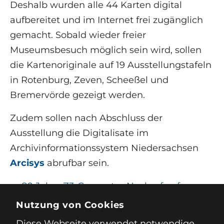
Deshalb wurden alle 44 Karten digital
aufbereitet und im Internet frei zugänglich
gemacht. Sobald wieder freier
Museumsbesuch möglich sein wird, sollen
die Kartenoriginale auf 19 Ausstellungstafeln
in Rotenburg, Zeven, Scheeßel und
Bremervörde gezeigt werden.
Zudem sollen nach Abschluss der
Ausstellung die Digitalisate im
Archivinformationssystem Niedersachsen
Arcisys
abrufbar sein.
←
80 Jahre Z3-Computer
Nachruf auf
von Konrad Zuse
Manfred Gombel
Nutzung von Cookies
→
Diese Webseite verwendet notwendige