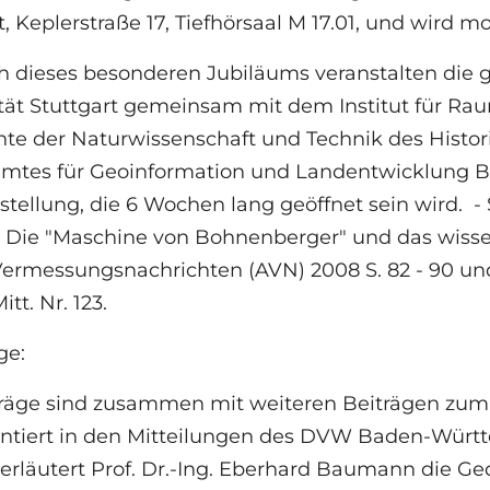
t, Keplerstraße 17, Tiefhörsaal M 17.01, und wird mod
h dieses besonderen Jubiläums veranstalten die g
tät Stuttgart gemeinsam mit dem Institut für Ra
te der Naturwissenschaft und Technik des Histor
mtes für Geoinformation und Landentwicklung 
tellung, die 6 Wochen lang geöffnet sein wird. - S
 Die "Maschine von Bohnenberger" und das wissen
 Vermessungsnachrichten (AVN) 2008 S. 82 - 90 u
itt. Nr. 123.
ge:
träge sind zusammen mit weiteren Beiträgen zu
tiert in den Mitteilungen des DVW Baden-Württem
 erläutert Prof. Dr.-Ing. Eberhard Baumann die 