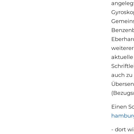
angeleg
Gyrosko
Gemeins
Benzenbe
Eberhar
weiterer
aktuell
Schriftl
auch zu 
Übersen
(Bezugs
Einen S
hamburg
- dort 