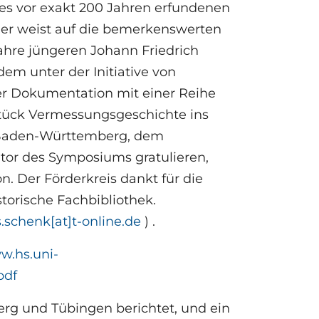
es vor exakt 200 Jahren erfundenen
 er weist auf die bemerkenswerten
re jüngeren Johann Friedrich
dem unter der Initiative von
r Dokumentation mit einer Reihe
Stück Vermessungsgeschichte ins
 Baden-Württemberg, dem
ator des Symposiums gratulieren,
. Der Förderkreis dankt für die
orische Fachbibliothek.
s.schenk[at]t-online.de
) .
w.hs.uni-
pdf
rg und Tübingen berichtet, und ein