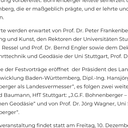
ung vorbereitet. Bohnenberger leitete seinerzei
erg, die er maßgeblich prägte, und er lehrte und
n.
e werden erwartet von Prof. Dr. Peter Frankenber
g und Kunst, den Rektoren der Universitäten Stut
Ressel und Prof. Dr. Bernd Engler sowie dem Dek
ttechnik und Geodäsie der Uni Stuttgart, Prof. Dr
e der Festvorträge eröffnet der Präsident des L
wicklung Baden-Württemberg, Dipl.-Ing. Hansjör
rger als Landesvermesser“, es folgen zwei weiter
d Baumann, HfT Stuttgart: „J.G.F. Bohnenberger 
hen Geodäsie“ und von Prof. Dr. Jörg Wagner, Uni 
berger“.
veranstaltung findet statt am Freitag, 10. Dezember