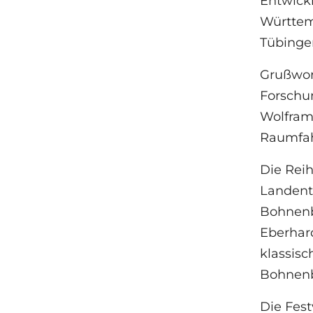
Entwickl
Württemb
Tübinge
Grußwort
Forschun
Wolfram 
Raumfahr
Die Reih
Landent
Bohnenbe
Eberhar
klassisc
Bohnen
Die Fest