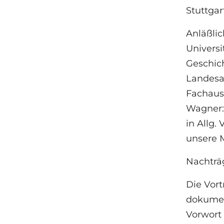
Stuttgar
Anläßlic
Universi
Geschich
Landesa
Fachauss
Wagner:
in Allg.
unsere M
Nachträ
Die Vor
dokumen
Vorwort