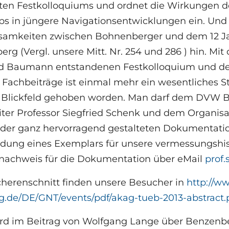
ten Festkolloquiums und ordnet die Wirkungen d
ps in jüngere Navigationsentwicklungen ein. Und
amkeiten zwischen Bohnenberger und dem 12 Jah
rg (Vergl. unsere Mitt. Nr. 254 und 286 ) hin. Mit 
d Baumann entstandenen Festkolloquium und de
 Fachbeiträge ist einmal mehr ein wesentliches 
e Blickfeld gehoben worden. Man darf dem DVW
eiter Professor Siegfried Schenk und dem Organis
der ganz hervorragend gestalteten Dokumentation
dung eines Exemplars für unsere vermessungshist
nachweis für die Dokumentation über eMail
prof.
cherenschnitt finden unsere Besucher in
http://ww
.de/DE/GNT/events/pdf/akag-tueb-2013-abstract.
wird im Beitrag von Wolfgang Lange über Benzenbe