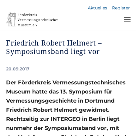
Skip to main navigation
Skip to main content
Skip to page footer
Aktuelles
Register
Friedrich Robert Helmert –
Symposiumsband liegt vor
20.09.2017
Der Förderkreis Vermessungstechnisches
Museum hatte das 13. Symposium für
Vermessungsgeschichte in Dortmund
Friedrich Robert Helmert gewidmet.
Rechtzeitig zur INTERGEO in Berlin liegt
nunmehr der Symposiumsband vor, mit