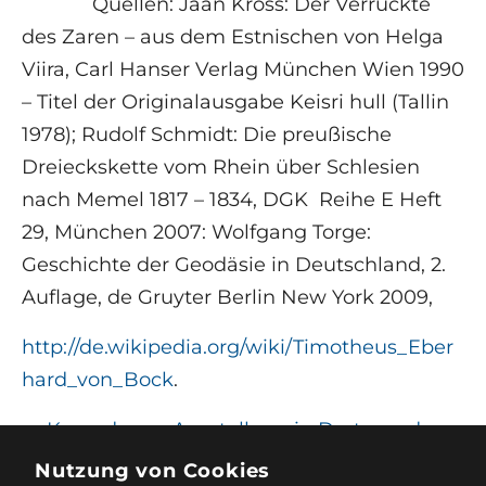
Quellen: Jaan Kross: Der Verrückte
des Zaren – aus dem Estnischen von Helga
Viira, Carl Hanser Verlag München Wien 1990
– Titel der Originalausgabe Keisri hull (Tallin
1978); Rudolf Schmidt: Die preußische
Dreieckskette vom Rhein über Schlesien
nach Memel 1817 – 1834, DGK Reihe E Heft
29, München 2007: Wolfgang Torge:
Geschichte der Geodäsie in Deutschland, 2.
Auflage, de Gruyter Berlin New York 2009,
http://de.wikipedia.org/wiki/Timotheus_Eber
hard_von_Bock
.
←
Konrad
Ausstellung in Dortmund
Peters zum 90.
zum 500. Geburtstag von
Nutzung von Cookies