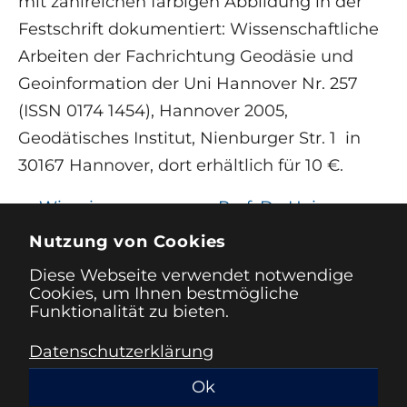
mit zahlreichen farbigen Abbildung in der
Festschrift dokumentiert: Wissenschaftliche
Arbeiten der Fachrichtung Geodäsie und
Geoinformation der Uni Hannover Nr. 257
(ISSN 0174 1454), Hannover 2005,
Geodätisches Institut, Nienburger Str. 1 in
30167 Hannover, dort erhältlich für 10 €.
←
Wir erinnern an
Prof. Dr. Heinz
Professor Dr.-Ing. Walter
Draheim zum 90.
Nutzung von Cookies
Großmann
Geburtstag
→
Diese Webseite verwendet notwendige
Cookies, um Ihnen bestmögliche
Funktionalität zu bieten.
Datenschutzerklärung
Impressum
Datenschutz
Ok