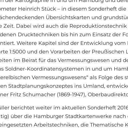
n der Kartographie in und um Hamburg und der
meter Heinrich Stück – in diesem Sonderheft die
lächendeckenden Übersichtskarten und grundstück
 Zeit. Dabei wird auch die Reproduktionstechnik 
edenen Drucktechniken bis hin zum Einsatz der Fo
tiert. Weitere Kapitel sind der Entwicklung vom
rte 1:5000 und den Vorarbeiten der Preußische
eiten im Beirat für das Vermessungswesen und d
hs Soldner-Koordinatensystemen in und um Hambu
terelbischen Vermessungswesens“ als Folge des 
en Stadtplanungskonzeptes ins Umland, entwick
aner Fritz Schumacher (1869-1947), Oberbaudirek
ller berichtet weiter im aktuellen Sonderheft 20
ltig) über die Hamburger Stadtkartenwerke nach
ingesetzten Arbeitstechniken, die Thematische Kar