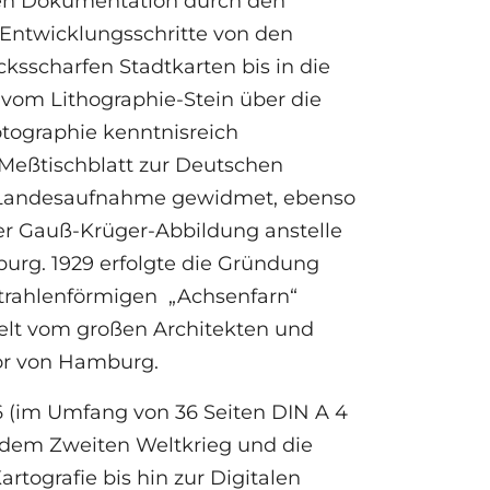
en Dokumentation durch den
 Entwicklungsschritte von den
sscharfen Stadtkarten bis in die
vom Lithographie-Stein über die
tographie kenntnisreich
 Meßtischblatt zur Deutschen
n Landesaufnahme gewidmet, ebenso
er Gauß-Krüger-Abbildung anstelle
rg. 1929 erfolgte die Gründung
strahlenförmigen „Achsenfarn“
elt vom großen Architekten und
tor von Hamburg.
16 (im Umfang von 36 Seiten DIN A 4
 dem Zweiten Weltkrieg und die
tografie bis hin zur Digitalen