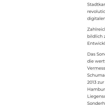
Stadtkar
revolut
digitale
Zahlreic
bildlich
Entwick
Das Son
die wert
Vermess
Schumach
2013 zur
Hamburg
Liegensc
Sonderhe