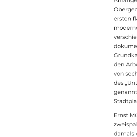
Anfänge
Obergeo
ersten f
moderne
verschi
dokumen
Grundka
den Arb
von sec
des „Un
genannt
Stadtpl
Ernst Mü
zweispa
damals e