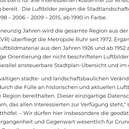
os steht für alle Interessierten kostenfrei zur An
bereit. Die Luftbilder zeigen die Stadtlandschafte
998 – 2006 – 2009 – 2015, ab 1990 in Farbe.
t neunzig Jahren wird die gesamte Region aus der
KVR) überfliegt die Metropole Ruhr seit 1972. Er
Luftbildmaterial aus den Jahren 1926 und ab 1952
ge Orientierung der nicht beschrifteten Luftbild
parallel ansteuerbare Stadtplan-Übersicht und i
waltigen städte- und landschaftsbaulichen Verä
urch die Fülle an historischen und aktuellen Luftbi
Region bereithalten. Dieser einzigartige Datensc
m, das allen Interessierten zur Verfügung steht,"
thöfel. – Wir dürfen hier insbesondere die geod
Vergangenheit und Gegenwart wesentlich für Grun