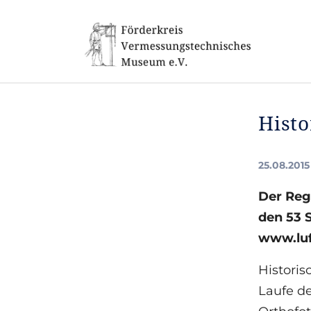
Skip to main navigation
Skip to main content
Skip to page footer
Histo
25.08.2015
Der Reg
den 53 
www.luft
Historis
Laufe de