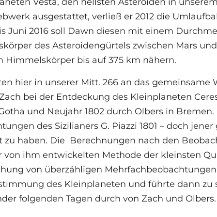
aneten Vesta, den hellsten Asteroiden in unsere
ebwerk ausgestattet, verließ er 2012 die Umlaufba
Bis Juni 2016 soll Dawn diesen mit einem Durchm
körper des Asteroidengürtels zwischen Mars und 
m Himmelskörper bis auf 375 km nähern.
en hier in unserer Mitt. 266 an das gemeinsame 
 Zach bei der Entdeckung des Kleinplaneten Ceres 
 Gotha und Neujahr 1802 durch Olbers in Bremen.
ungen des Sizilianers G. Piazzi 1801 – doch jene
t zu haben. Die Berechnungen nach den Beobach
r von ihm entwickelten Methode der kleinsten Qu
chung von überzähligen Mehrfachbeobachtungen 
timmung des Kleinplaneten und führte dann zu s
nder folgenden Tagen durch von Zach und Olbers.