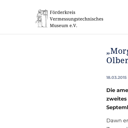
Skip to main navigation
Skip to main content
Skip to page footer
„Mor
Olbe
18.03.2015
Die ame
zweites
Septemb
Dawn er