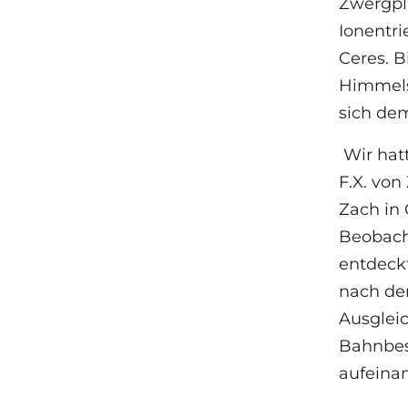
Zwergpl
Ionentri
Ceres. 
Himmels
sich de
Wir hatt
F.X. von
Zach in
Beobacht
entdeck
nach de
Ausglei
Bahnbes
aufeina