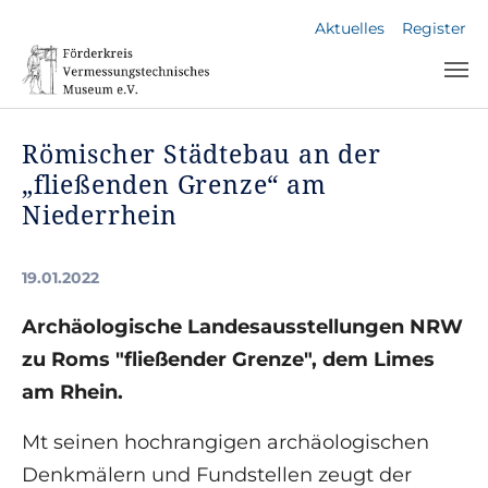
Skip to main navigation
Skip to main content
Skip to page footer
Aktuelles
Register
Römischer Städtebau an der
„fließenden Grenze“ am
Niederrhein
19.01.2022
Archäologische Landesausstellungen NRW
zu Roms "fließender Grenze", dem Limes
am Rhein.
Mt seinen hochrangigen archäologischen
Denkmälern und Fundstellen zeugt der