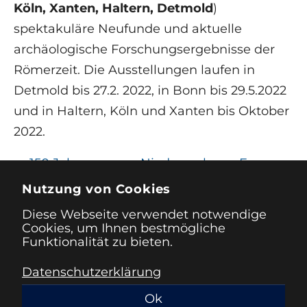
Köln, Xanten, Haltern, Detmold
)
spektakuläre Neufunde und aktuelle
archäologische Forschungsergebnisse der
Römerzeit. Die Ausstellungen laufen in
Detmold bis 27.2. 2022, in Bonn bis 29.5.2022
und in Haltern, Köln und Xanten bis Oktober
2022.
←
150 Jahre
Niedersachsen, Europa
metrisches System
und die ganze Welt im
Nutzung von Cookies
– auch in Sachsen
Kartenbild
→
Diese Webseite verwendet notwendige
Cookies, um Ihnen bestmögliche
Funktionalität zu bieten.
Datenschutzerklärung
Impressum
Datenschutz
Ok