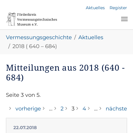
Skip to main navigation
Skip to main content
Skip to page footer
Aktuelles
Register
You are here:
Vermessungsgeschichte
Aktuelles
2018 ( 640 – 684)
Mitteilungen aus 2018 (640 -
684)
Seite 3 von 5.
vorherige
…
2
3
4
…
nächste
22.07.2018