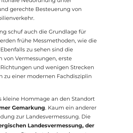
rritoriale Neuordnung unter
e und gerechte Besteuerung von
lienverkehr.
g schuf auch die Grundlage für
 werden frühe Messmethoden, wie die
benfalls zu sehen sind die
n von Vermessungen, erste
n Richtungen und wenigen Strecken
en zu einer modernen Fachdisziplin
als kleine Hommage an den Standort
eimer Gemarkung
. Kaum ein anderer
indung zur Landesvermessung. Die
bergischen Landesvermessung, der