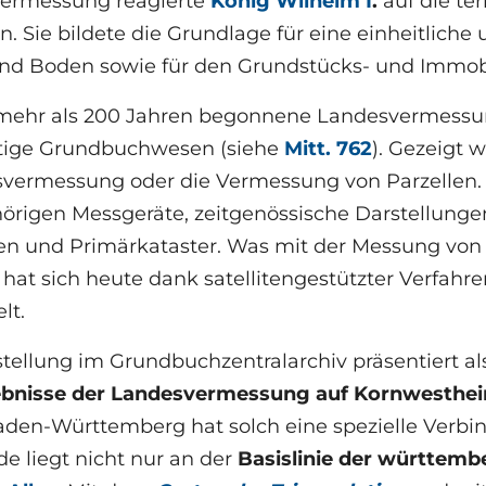
ermessung reagierte
König Wilhelm I
.
auf die te
. Sie bildete die Grundlage für eine einheitlich
nd Boden sowie für den Grundstücks- und Immobi
 mehr als 200 Jahren begonnene Landesvermessun
tige Grundbuchwesen (siehe
Mitt. 762
). Gezeigt
svermessung oder die Vermessung von Parzellen. E
örigen Messgeräte, zeitgenössische Darstellunge
ten und Primärkataster. Was mit der Messung vo
hat sich heute dank satellitengestützter Verfahr
lt.
stellung im Grundbuchzentralarchiv präsentiert 
bnisse der Landesvermessung auf Kornwesth
Baden-Württemberg hat solch eine spezielle Verb
e liegt nicht nur an der
Basislinie der württem