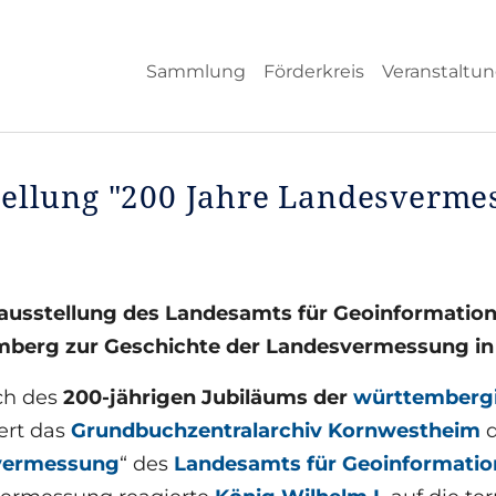
Sammlung
Förderkreis
Veranstaltu
tellung "200 Jahre Landesverme
usstellung des Landesamts für Geoinformatio
berg zur Geschichte der Landesvermessung i
ch des
200-jährigen Jubiläums der
württemberg
ert das
Grundbuchzentralarchiv Kornwestheim
d
vermessung
“ des
Landesamts für Geoinformati