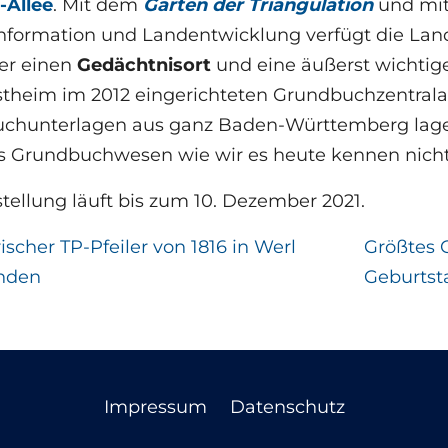
-Allee
. Mit dem
Garten der Triangulation
und mit
information und Landentwicklung verfügt die L
er einen
Gedächtnisort
und eine äußerst wichtige
theim im 2012 eingerichteten Grundbuchzentrala
chunterlagen aus ganz Baden-Württemberg lag
s Grundbuchwesen wie wir es heute kennen nicht
tellung läuft bis zum 10. Dezember 2021.
ischer TP-Pfeiler von 1816 in Werl
Größtes 
nden
Geburtst
Impressum
Datenschutz