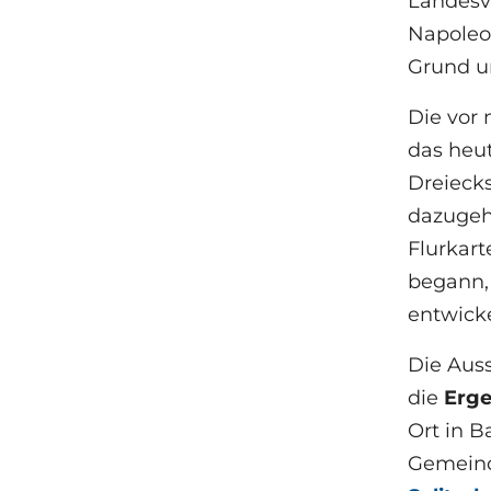
Landesv
Napoleon
Grund u
Die vor
das heu
Dreieck
dazugeh
Flurkar
begann, 
entwicke
Die Aus
die
Erge
Ort in 
Gemeind