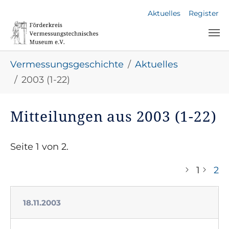
Skip to main navigation
Skip to main content
Skip to page footer
Aktuelles
Register
You are here:
Vermessungsgeschichte
Aktuelles
2003 (1-22)
Mitteilungen aus 2003 (1-22)
Seite 1 von 2.
1
2
18.11.2003