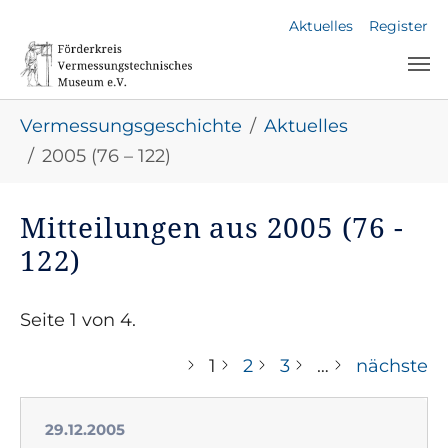
Skip to main navigation
Skip to main content
Skip to page footer
Aktuelles
Register
You are here:
Vermessungsgeschichte
Aktuelles
2005 (76 – 122)
Mitteilungen aus 2005 (76 -
122)
Seite 1 von 4.
1
2
3
…
nächste
29.12.2005