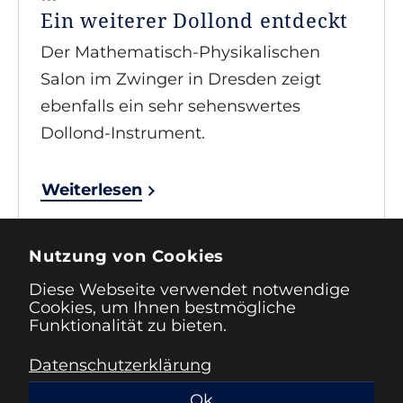
Ein weiterer Dollond entdeckt
Der Mathematisch-Physikalischen
Salon im Zwinger in Dresden zeigt
ebenfalls ein sehr sehenswertes
Dollond-Instrument.
Weiterlesen
Nutzung von Cookies
1
2
3
…
nächste
Diese Webseite verwendet notwendige
Cookies, um Ihnen bestmögliche
Funktionalität zu bieten.
Datenschutzerklärung
Impressum
Datenschutz
Ok