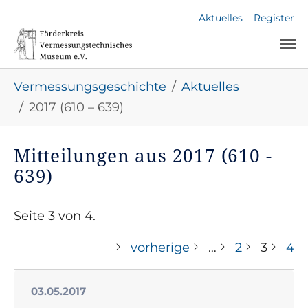
Skip to main navigation
Skip to main content
Skip to page footer
Aktuelles
Register
You are here:
Vermessungsgeschichte
Aktuelles
2017 (610 – 639)
Mitteilungen aus 2017 (610 -
639)
Seite 3 von 4.
vorherige
…
2
3
4
03.05.2017